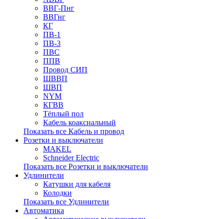
ВВГ-Пнг
ВВГнг
КГ
ПВ-1
ПВ-3
ПВС
ППВ
Провод СИП
ШВВП
ШВП
NYM
КГВВ
Тёплый пол
Кабель коаксиальный
Показать все Кабель и провод
Розетки и выключатели
MAKEL
Schneider Electric
Показать все Розетки и выключатели
Удлинители
Катушки для кабеля
Колодки
Показать все Удлинители
Автоматика